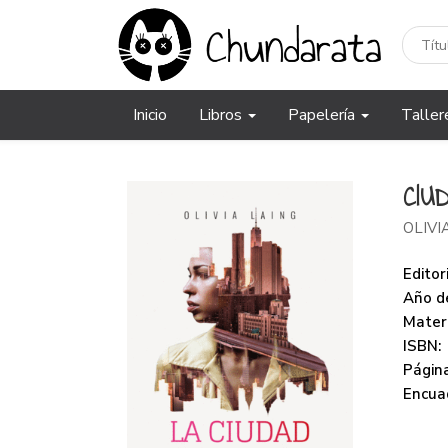
Inicio
Libros
Papelería
Taller
CIU
OLIVI
Editori
Año de
Mater
ISBN:
Página
Encua