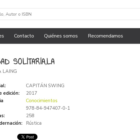
es
Contacto
Quiénes somos
Recomendamos
DAD SOLITARIA,LA
A LAING
al:
CAPITÁN SWING
 edición:
2017
ia
Conocimientos
978-84-947407-0-1
s:
258
dernación:
Rústica