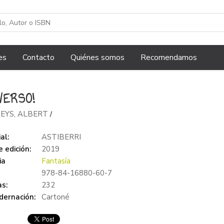
es
Contacto
Quiénes somos
Recomendamos
VERSO!
EYS, ALBERT
/
al:
ASTIBERRI
 edición:
2019
ia
Fantasía
978-84-16880-60-7
s:
232
dernación:
Cartoné