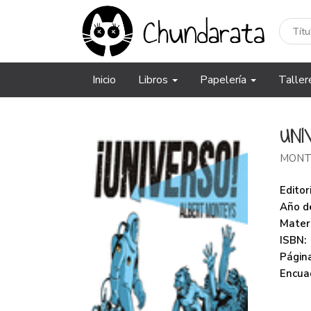
Inicio
Libros
Papelería
Taller
UNI
MONT
Editori
Año de
Mater
ISBN:
Página
Encua