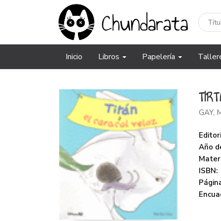
Inicio
Libros
Papelería
Taller
TIR
GAY, 
Editori
Año de
Mater
ISBN:
Página
Encua