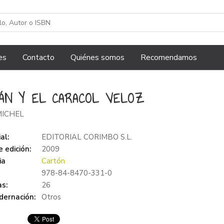
es
Contacto
Quiénes somos
Recomendamos
TÁN Y EL CARACOL VELOZ
MICHEL
al:
EDITORIAL CORIMBO S.L.
 edición:
2009
ia
Cartón
978-84-8470-331-0
s:
26
dernación:
Otros