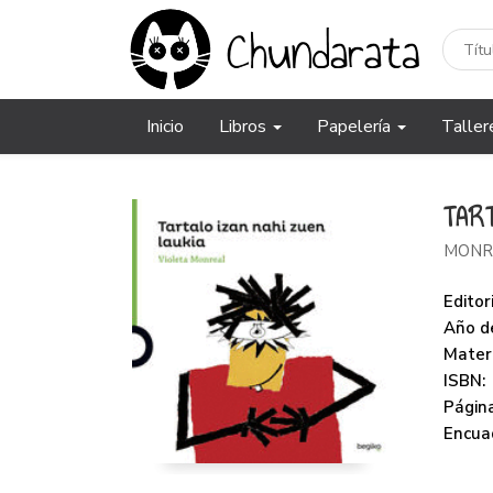
Inicio
Libros
Papelería
Taller
TAR
MONR
Editori
Año de
Mater
ISBN:
Página
Encua