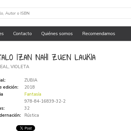
es
Contacto
Quiénes somos
Recomendamos
TALO IZAN NAHI ZUEN LAUKIA
EAL, VIOLETA
al:
ZUBIA
 edición:
2018
ia
Fantasía
978-84-16839-32-2
s:
32
dernación:
Rústica