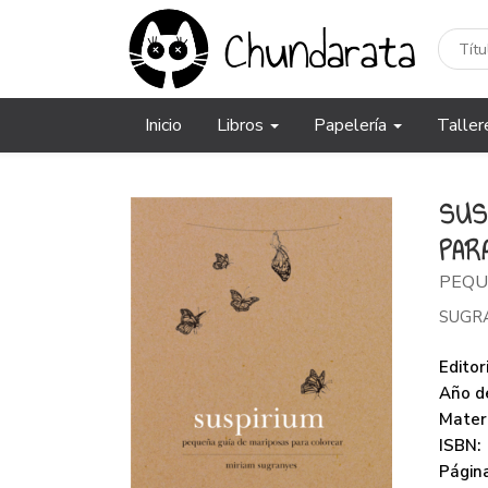
Inicio
Libros
Papelería
Taller
SUS
PAR
PEQU
SUGRA
Editori
Año de
Mater
ISBN:
Página