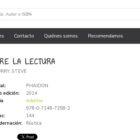
es
Contacto
Quiénes somos
Recomendamos
RE LA LECTURA
RRY, STEVE
al:
PHAIDON
 edición:
2014
ia
Adultos
978-0-7148-7258-2
s:
144
dernación:
Rústica