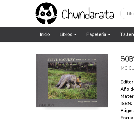
Inicio
Libros
Papelería
Taller
SOB
MC CU
Editori
Año de
Mater
ISBN:
Página
Encua