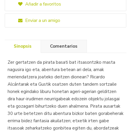
Añadir a favoritos
Enviar a un amigo
Sinopsis
Comentarios
Zer gertatzen da pirata basati bat itsasontziko masta
nagusira igo eta, abentura betean ari dela, amak
meriendatzera joateko deitzen dionean? Ricardo
Alcántarak eta Gustik osatzen duten tandem sortzaile
honek egindako liburu honetan ageri-agerian gelditzen
dira haur-irudimen neurrigabeak edozein objektu jolasgai
eta gozagarri bihurtzeko duen ahalmena. Pirata ausartak
30 urte betetzen ditu abentura bizkor baten gorabeherak
errima bidez fantasia akuilatzen; etxetik irten gabe
itsasoak zeharkatzeko gonbitea egiten du, abordatzeak