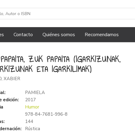
es
Contacto
Quiénes somos
Recomendamos
 PAPAITA, ZUK PAPAITA (IGARKIZUNAK,
RKIZUNAK ETA IGARKILIMAK)
, XABIER
al:
PAMIELA
 edición:
2017
ia
Humor
978-84-7681-996-8
s:
144
dernación:
Rústica