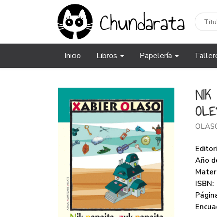
Inicio
Libros
Papelería
Taller
NIK
OLE
OLASO
Editori
Año de
Mater
ISBN:
Página
Encua