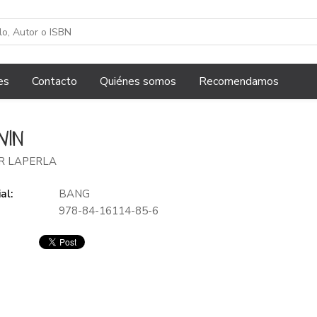
es
Contacto
Quiénes somos
Recomendamos
VIN
R LAPERLA
al:
BANG
978-84-16114-85-6