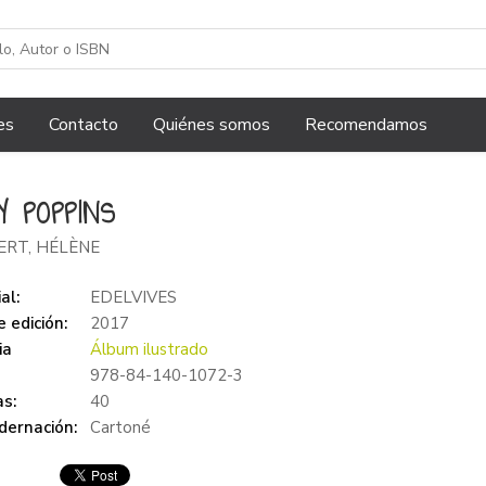
es
Contacto
Quiénes somos
Recomendamos
Y POPPINS
ERT, HÉLÈNE
al:
EDELVIVES
 edición:
2017
ia
Álbum ilustrado
978-84-140-1072-3
s:
40
dernación:
Cartoné