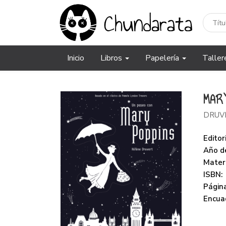
Inicio
Libros
Papelería
Taller
MAR
DRUV
Editori
Año de
Mater
ISBN:
Página
Encua