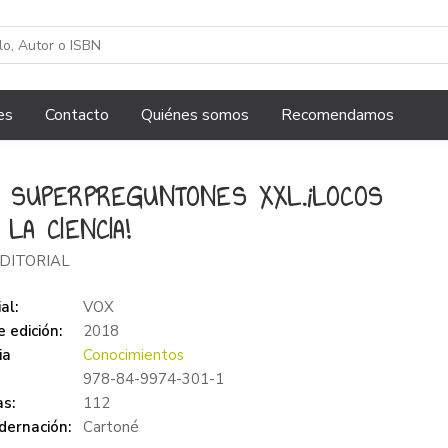
es
Contacto
Quiénes somos
Recomendamos
 SUPERPREGUNTONES XXL.¡LOCOS
 LA CIENCIA!
DITORIAL
al:
VOX
 edición:
2018
ia
Conocimientos
978-84-9974-301-1
s:
112
dernación:
Cartoné