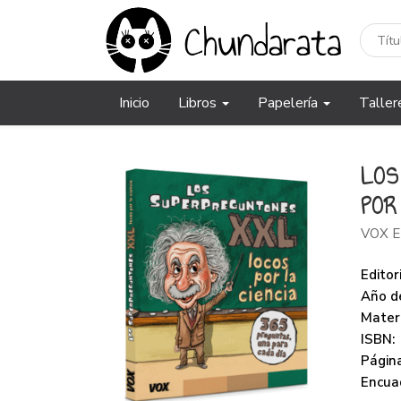
Inicio
Libros
Papelería
Taller
LOS
POR
VOX E
Editori
Año de
Mater
ISBN:
Página
Encua