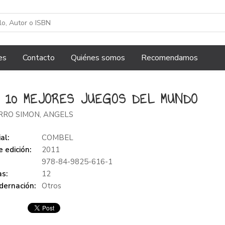
es
Contacto
Quiénes somos
Recomendamos
 10 MEJORES JUEGOS DEL MUNDO
RRO SIMON, ANGELS
al:
COMBEL
 edición:
2011
978-84-9825-616-1
s:
12
dernación:
Otros