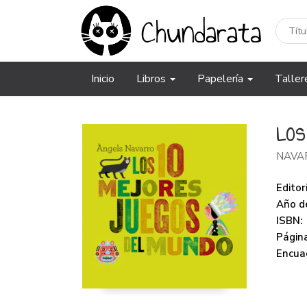
Inicio
Libros
Papelería
Taller
LOS
NAVA
Editori
Año de
ISBN:
Página
Encua