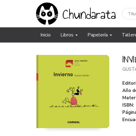
Inicio
Libros
Papelería
Taller
INV
GUST
Editori
Año de
Mater
ISBN:
Página
Encua