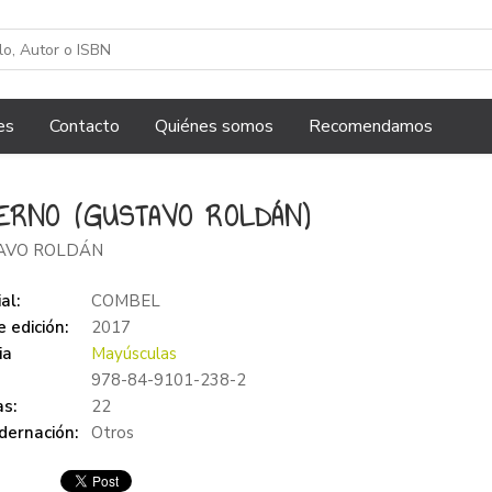
es
Contacto
Quiénes somos
Recomendamos
IERNO (GUSTAVO ROLDÁN)
AVO ROLDÁN
al:
COMBEL
 edición:
2017
ia
Mayúsculas
978-84-9101-238-2
s:
22
dernación:
Otros