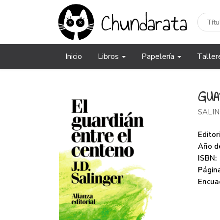
Inicio
Libros
Papelería
Taller
GUA
SALING
Editori
Año de
ISBN:
Página
Encua