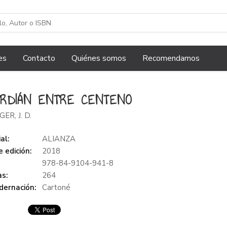
es
Contacto
Quiénes somos
Recomendamos
RDIÁN ENTRE CENTENO
ER, J. D.
al:
ALIANZA
 edición:
2018
978-84-9104-941-8
s:
264
dernación:
Cartoné