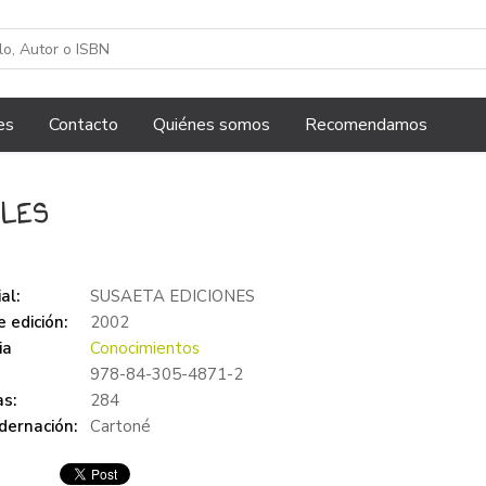
es
Contacto
Quiénes somos
Recomendamos
ILES
al:
SUSAETA EDICIONES
 edición:
2002
ia
Conocimientos
978-84-305-4871-2
s:
284
dernación:
Cartoné