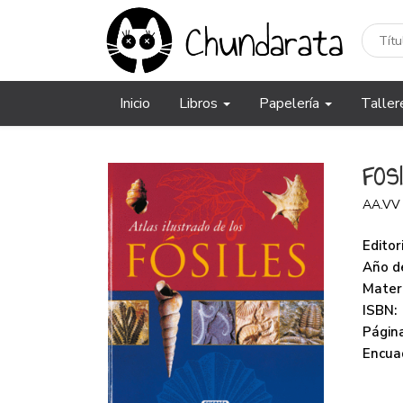
Inicio
Libros
Papelería
Taller
FOS
AA.VV
Editori
Año de
Mater
ISBN:
Página
Encua