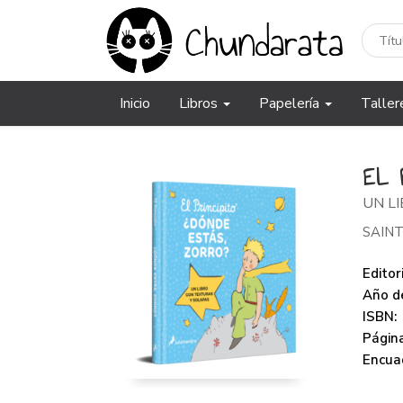
Inicio
Libros
Papelería
Taller
EL 
UN L
SAINT
Editori
Año de
ISBN:
Página
Encua