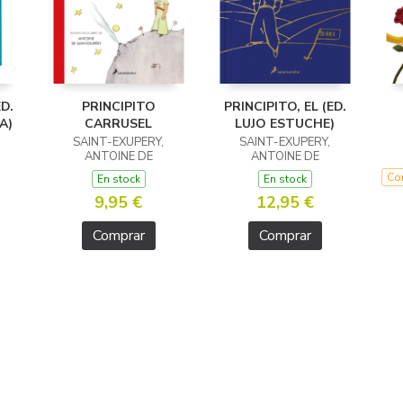
ED.
PRINCIPITO
PRINCIPITO, EL (ED.
A)
CARRUSEL
LUJO ESTUCHE)
SAINT-EXUPERY,
SAINT-EXUPERY,
ANTOINE DE
ANTOINE DE
Con
En stock
En stock
9,95 €
12,95 €
Comprar
Comprar