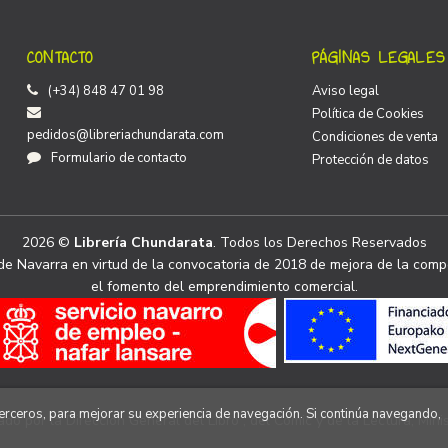
CONTACTO
PÁGINAS LEGALES
(+34) 848 47 01 98
Aviso legal
Política de Cookies
pedidos@libreriachundarata.com
Condiciones de venta
Formulario de contacto
Protección de datos
2026 ©
Librería Chundarata
. Todos los Derechos Reservados
e Navarra en virtud de la convocatoria de 2018 de mejora de la compe
el fomento del emprendimiento comercial.
 terceros, para mejorar su experiencia de navegación. Si continúa navegando,
ado por la Dirección General del Libro , del Cómic y de la Lectura, Minis