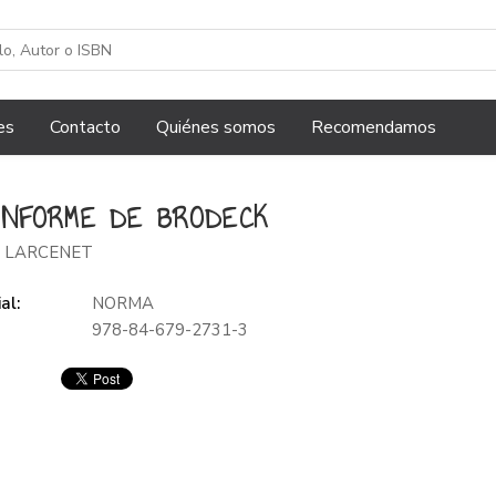
es
Contacto
Quiénes somos
Recomendamos
INFORME DE BRODECK
 LARCENET
al:
NORMA
978-84-679-2731-3