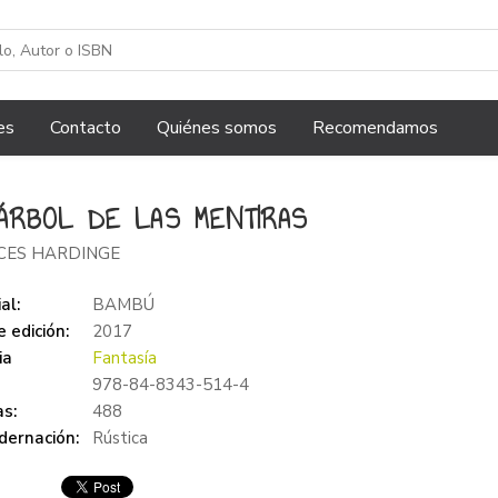
es
Contacto
Quiénes somos
Recomendamos
ÁRBOL DE LAS MENTIRAS
CES HARDINGE
al:
BAMBÚ
 edición:
2017
ia
Fantasía
978-84-8343-514-4
s:
488
dernación:
Rústica