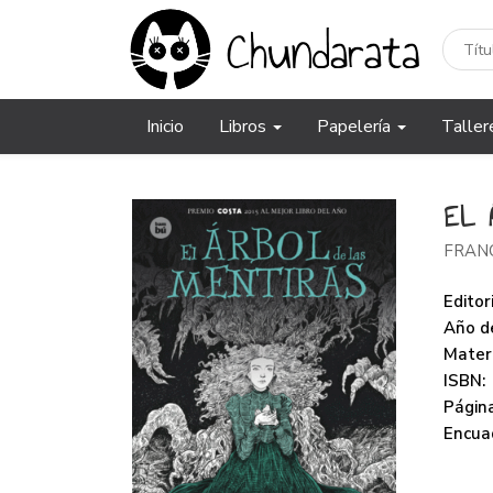
Inicio
Libros
Papelería
Taller
EL 
FRAN
Editori
Año de
Mater
ISBN:
Página
Encua