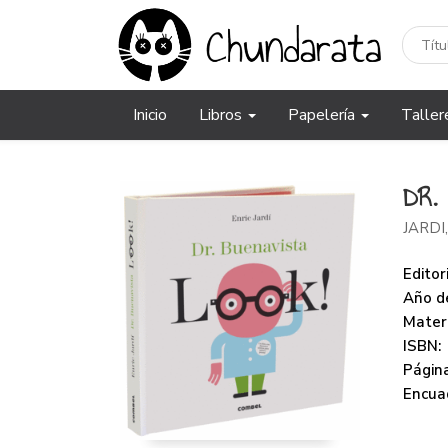
Inicio
Libros
Papelería
Taller
DR.
JARDI
Editori
Año de
Mater
ISBN:
Página
Encua