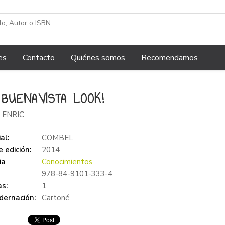
es
Contacto
Quiénes somos
Recomendamos
 BUENAVISTA LOOK!
, ENRIC
al:
COMBEL
 edición:
2014
ia
Conocimientos
978-84-9101-333-4
s:
1
dernación:
Cartoné