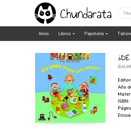
Inicio
Libros
Papelería
Taller
¿DE
BAUM
Editori
Año de
Mater
ISBN:
Página
Encua