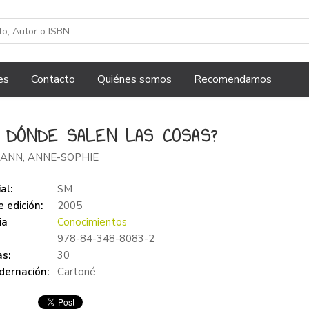
es
Contacto
Quiénes somos
Recomendamos
 DÓNDE SALEN LAS COSAS?
ANN, ANNE-SOPHIE
al:
SM
 edición:
2005
ia
Conocimientos
978-84-348-8083-2
s:
30
dernación:
Cartoné