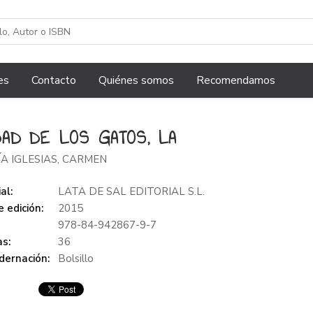
es
Contacto
Quiénes somos
Recomendamos
DAD DE LOS GATOS, LA
A IGLESIAS, CARMEN
al:
LATA DE SAL EDITORIAL S.L.
 edición:
2015
978-84-942867-9-7
s:
36
dernación:
Bolsillo