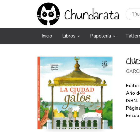
Inicio
Libros
Papelería
Taller
CIU
GARCÍ
Editori
Año de
ISBN:
Página
Encua