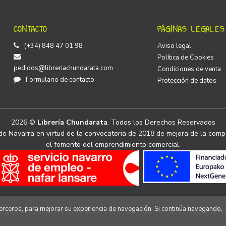
CONTACTO
PÁGINAS LEGALES
(+34) 848 47 01 98
Aviso legal
Política de Cookies
pedidos@libreriachundarata.com
Condiciones de venta
Formulario de contacto
Protección de datos
2026 ©
Librería Chundarata
. Todos los Derechos Reservados
e Navarra en virtud de la convocatoria de 2018 de mejora de la compe
el fomento del emprendimiento comercial.
 terceros, para mejorar su experiencia de navegación. Si continúa navegando,
ado por la Dirección General del Libro , del Cómic y de la Lectura, Minis