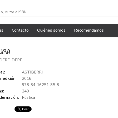
es
Contacto
Quiénes somos
Recomendamos
URA
DERF, DERF
al:
ASTIBERRI
 edición:
2016
978-84-16251-85-8
s:
240
dernación:
Rústica