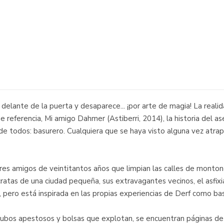
ante de la puerta y desaparece... ¡por arte de magia! La realida
 referencia, Mi amigo Dahmer (Astiberri, 2014), la historia del a
de todos: basurero. Cualquiera que se haya visto alguna vez atra
tres amigos de veintitantos años que limpian las calles de monton
ratas de una ciudad pequeña, sus extravagantes vecinos, el asfixia
, pero está inspirada en las propias experiencias de Derf como ba
bos apestosos y bolsas que explotan, se encuentran páginas de n