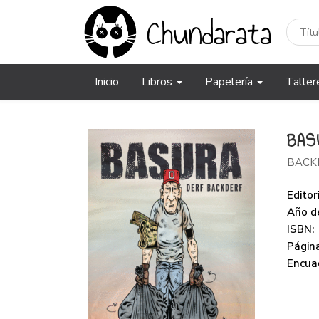
Inicio
Libros
Papelería
Taller
BAS
BACK
Editori
Año de
ISBN:
Página
Encua