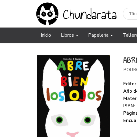
Inicio
Libros
Papelería
Taller
ABR
BOUR
Editori
Año de
Mater
ISBN:
Página
Encua