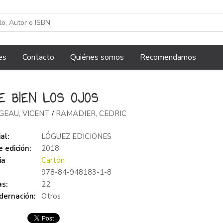
es
Contacto
Quiénes somos
Recomendamos
E BIEN LOS OJOS
GEAU, VICENT
RAMADIER, CEDRIC
/
al:
LÓGUEZ EDICIONES
 edición:
2018
ia
Cartón
978-84-948183-1-8
s:
22
dernación:
Otros