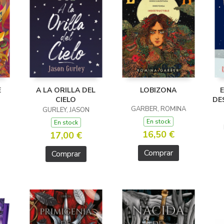
E
A LA ORILLA DEL
LOBIZONA
CIELO
DE
GARBER, ROMINA
GURLEY, JASON
En stock
En stock
16,50 €
17,00 €
Comprar
Comprar