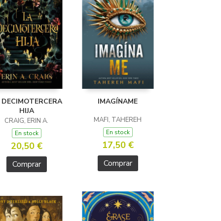
 DECIMOTERCERA
IMAGÍNAME
HIJA
MAFI, TAHEREH
CRAIG, ERIN A.
En stock
En stock
17,50 €
20,50 €
Comprar
Comprar