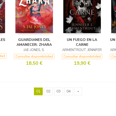
LES
GUARDIANES DEL
UN FUEGO EN LA
UN
AMANECER: ZHARA
CARNE
JAE-JONES, S.
ARMENTROUT, JENNIFER
ARM
idad
Consultar disponibilidad
Consultar disponibilidad
Con
18,50 €
19,90 €
01
02
03
04
»