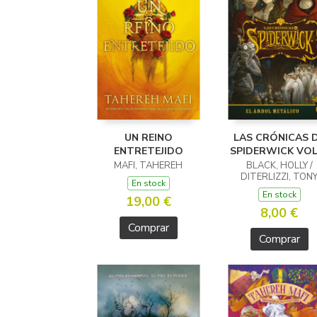
UN REINO
LAS CRÓNICAS 
ENTRETEJIDO
SPIDERWICK VOL
MAFI, TAHEREH
BLACK, HOLLY /
DITERLIZZI, TON
En stock
En stock
19,00 €
8,00 €
Comprar
Comprar