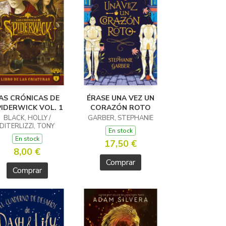
AS CRÓNICAS DE
ÉRASE UNA VEZ UN
IDERWICK VOL. 1
CORAZÓN ROTO
BLACK, HOLLY /
GARBER, STEPHANIE
DITERLIZZI, TONY
En stock
En stock
17,50 €
8,00 €
Comprar
Comprar