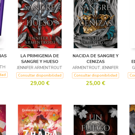
NAS
LA PRIMIGENIA DE
NACIDA DE SANGRE Y
SANGRE Y HUESO
CENIZAS
E
ITH
JENNIFER ARMENTROUT
ARMENTROUT, JENNIFER
G
idad
Consultar disponibilidad
Consultar disponibilidad
Con
29,00 €
25,00 €