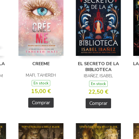
LA
CREEME
EL SECRETO DE LA
LA
BIBLIOTECA
MAFI, TAHEREH
AM
IBAÑEZ, ISABEL
En stock
En stock
15,00 €
22,50 €
Comprar
Comprar