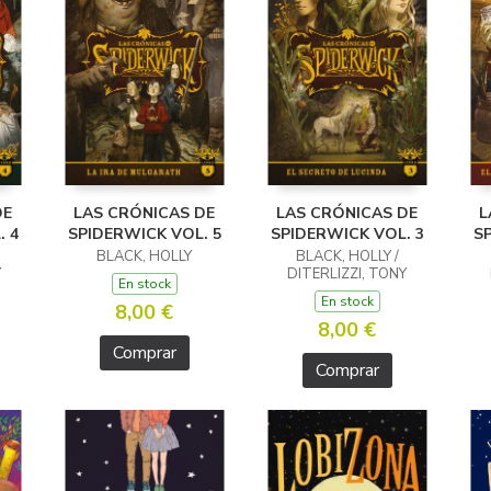
DE
LAS CRÓNICAS DE
LAS CRÓNICAS DE
L
. 4
SPIDERWICK VOL. 5
SPIDERWICK VOL. 3
SP
BLACK, HOLLY
BLACK, HOLLY /
Y
DITERLIZZI, TONY
En stock
En stock
8,00 €
8,00 €
Comprar
Comprar