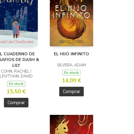
EL CUADERNO DE
EL HIJO INFINITO
SAFIOS DE DASH &
LILY
SILVERA, ADAM
COHN, RACHEL /
En stock
LEVITHAN, DAVID
14,00 €
En stock
15,50 €
Comprar
Comprar