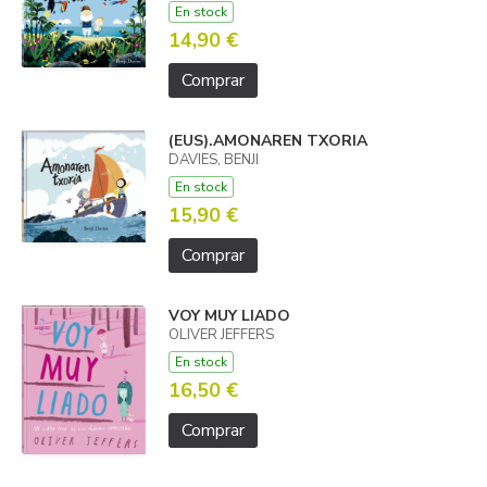
En stock
14,90 €
Comprar
(EUS).AMONAREN TXORIA
DAVIES, BENJI
En stock
15,90 €
Comprar
VOY MUY LIADO
OLIVER JEFFERS
En stock
16,50 €
Comprar