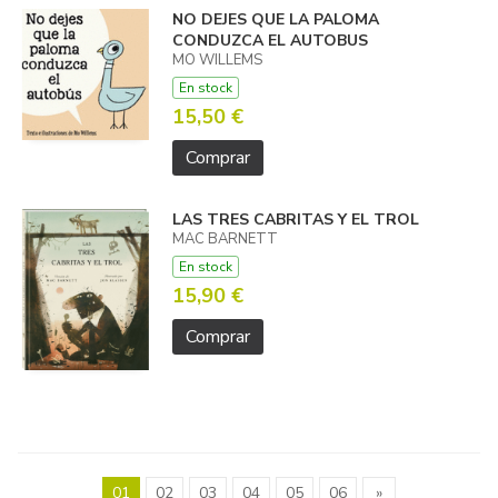
NO DEJES QUE LA PALOMA
CONDUZCA EL AUTOBUS
MO WILLEMS
En stock
15,50 €
Comprar
LAS TRES CABRITAS Y EL TROL
MAC BARNETT
En stock
15,90 €
Comprar
01
02
03
04
05
06
»