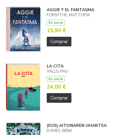
AGGIE Y EL FANTASMA
FORSYTHE, MATTHEW
En stock
15,90 €
Comprar
LA CITA
VALLS, PAU
En stock
24,00 €
Comprar
(EUS).AITONAREN UHARTEA
DAVIES, BENJI